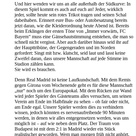
Und hier wenden wir uns an alle außerhalb der Südkurve: In
diesem Spiel kommt es auch auf euch an! Jeder, wirklich
jeder, sollte heute sein rotes Trikot tragen und seinen Schal
dabeihaben. Erinnert eure Bus- oder Autobesatzung bereits
jetzt daran, wie die Kleiderordnung heute Abend ist. Bereits
beim Erklingen der ersten Töne von „Immer vorwärts, FC
Bayern“ muss eine Gänsehautstimmung entstehen, die man so
schnell nicht vergisst. Aber auch darüber hinaus seid ihr auf
der Haupttribüne, der Gegengeraden und im Norden
gefordert: Singt mit bzw. klatscht, seid laut und lasst keine
Zweifel daran, dass unsere Mannschaft auf jede Stimme im
Stadion zählen kann.
Sie wird es brauchen.
Denn Real Madrid ist keine Laufkundschaft. Mit dem Remis
gegen Girona vom Wochenende geht es für diese Mannschaft
„nur“ noch um den Europapokal. Mit dem Rücken zur Wand
wird jeder Spieler des Gästeteams alles versuchen, um seinen
Verein am Ende im Halbfinale zu sehen – ob fair oder nicht,
am Ende egal. Unsere Spieler werden dies zu verhindern
wissen, jedoch könnten es nervenaufreibende 90 Minuten
werden, in denen wir alles entgegensetzen werden, was uns
möglich ist – auf wie neben dem Platz. Der Traum von
Budapest ist mit dem 2:1 in Madrid wieder ein Stück
realistischer geworden. Wem man morgen früh nicht anhört,