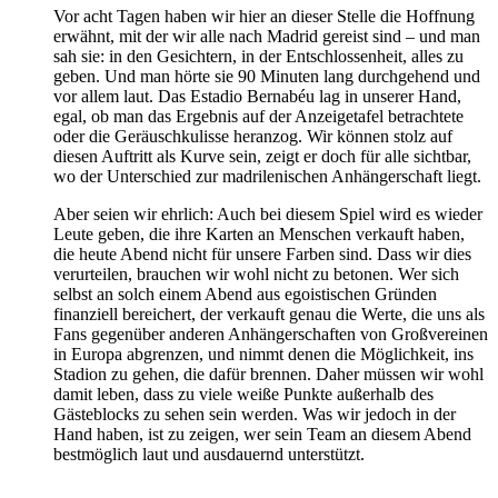
Vor acht Tagen haben wir hier an dieser Stelle die Hoffnung
erwähnt, mit der wir alle nach Madrid gereist sind – und man
sah sie: in den Gesichtern, in der Entschlossenheit, alles zu
geben. Und man hörte sie 90 Minuten lang durchgehend und
vor allem laut. Das Estadio Bernabéu lag in unserer Hand,
egal, ob man das Ergebnis auf der Anzeigetafel betrachtete
oder die Geräuschkulisse heranzog. Wir können stolz auf
diesen Auftritt als Kurve sein, zeigt er doch für alle sichtbar,
wo der Unterschied zur madrilenischen Anhängerschaft liegt.
Aber seien wir ehrlich: Auch bei diesem Spiel wird es wieder
Leute geben, die ihre Karten an Menschen verkauft haben,
die heute Abend nicht für unsere Farben sind. Dass wir dies
verurteilen, brauchen wir wohl nicht zu betonen. Wer sich
selbst an solch einem Abend aus egoistischen Gründen
finanziell bereichert, der verkauft genau die Werte, die uns als
Fans gegenüber anderen Anhängerschaften von Großvereinen
in Europa abgrenzen, und nimmt denen die Möglichkeit, ins
Stadion zu gehen, die dafür brennen. Daher müssen wir wohl
damit leben, dass zu viele weiße Punkte außerhalb des
Gästeblocks zu sehen sein werden. Was wir jedoch in der
Hand haben, ist zu zeigen, wer sein Team an diesem Abend
bestmöglich laut und ausdauernd unterstützt.