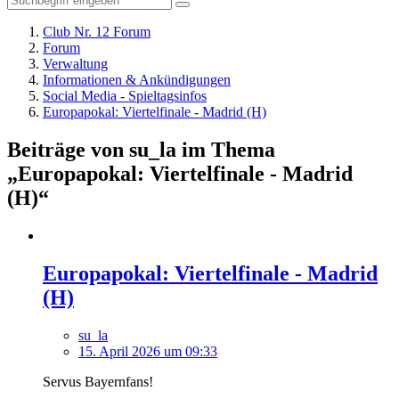
Club Nr. 12 Forum
Forum
Verwaltung
Informationen & Ankündigungen
Social Media - Spieltagsinfos
Europapokal: Viertelfinale - Madrid (H)
Beiträge von su_la im Thema
„Europapokal: Viertelfinale - Madrid
(H)“
Europapokal: Viertelfinale - Madrid
(H)
su_la
15. April 2026 um 09:33
Servus Bayernfans!