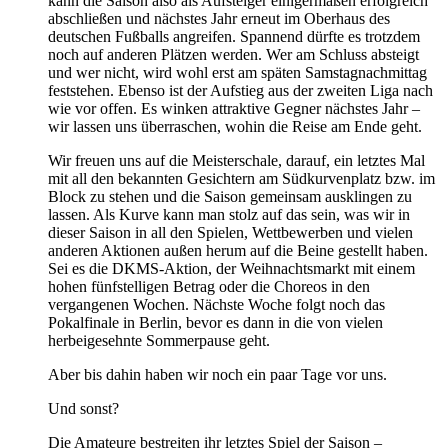
kann die Saison also als Aufsteiger einigermaßen erfolgreich
abschließen und nächstes Jahr erneut im Oberhaus des
deutschen Fußballs angreifen. Spannend dürfte es trotzdem
noch auf anderen Plätzen werden. Wer am Schluss absteigt
und wer nicht, wird wohl erst am späten Samstagnachmittag
feststehen. Ebenso ist der Aufstieg aus der zweiten Liga nach
wie vor offen. Es winken attraktive Gegner nächstes Jahr –
wir lassen uns überraschen, wohin die Reise am Ende geht.
Wir freuen uns auf die Meisterschale, darauf, ein letztes Mal
mit all den bekannten Gesichtern am Südkurvenplatz bzw. im
Block zu stehen und die Saison gemeinsam ausklingen zu
lassen. Als Kurve kann man stolz auf das sein, was wir in
dieser Saison in all den Spielen, Wettbewerben und vielen
anderen Aktionen außen herum auf die Beine gestellt haben.
Sei es die DKMS-Aktion, der Weihnachtsmarkt mit einem
hohen fünfstelligen Betrag oder die Choreos in den
vergangenen Wochen. Nächste Woche folgt noch das
Pokalfinale in Berlin, bevor es dann in die von vielen
herbeigesehnte Sommerpause geht.
Aber bis dahin haben wir noch ein paar Tage vor uns.
Und sonst?
Die Amateure bestreiten ihr letztes Spiel der Saison –