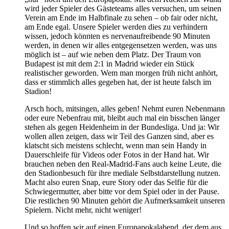
wird jeder Spieler des Gästeteams alles versuchen, um seinen
Verein am Ende im Halbfinale zu sehen – ob fair oder nicht,
am Ende egal. Unsere Spieler werden dies zu verhindern
wissen, jedoch könnten es nervenaufreibende 90 Minuten
werden, in denen wir alles entgegensetzen werden, was uns
möglich ist – auf wie neben dem Platz. Der Traum von
Budapest ist mit dem 2:1 in Madrid wieder ein Stück
realistischer geworden. Wem man morgen früh nicht anhört,
dass er stimmlich alles gegeben hat, der ist heute falsch im
Stadion!
Arsch hoch, mitsingen, alles geben! Nehmt euren Nebenmann
oder eure Nebenfrau mit, bleibt auch mal ein bisschen länger
stehen als gegen Heidenheim in der Bundesliga. Und ja: Wir
wollen allen zeigen, dass wir Teil des Ganzen sind, aber es
klatscht sich meistens schlecht, wenn man sein Handy in
Dauerschleife für Videos oder Fotos in der Hand hat. Wir
brauchen neben den Real-Madrid-Fans auch keine Leute, die
den Stadionbesuch für ihre mediale Selbstdarstellung nutzen.
Macht also euren Snap, eure Story oder das Selfie für die
Schwiegermutter, aber bitte vor dem Spiel oder in der Pause.
Die restlichen 90 Minuten gehört die Aufmerksamkeit unseren
Spielern. Nicht mehr, nicht weniger!
Und so hoffen wir auf einen Europapokalabend, der dem aus