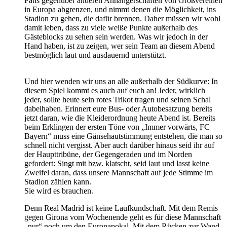
Fans gegenüber anderen Anhängerschaften von Großvereinen
in Europa abgrenzen, und nimmt denen die Möglichkeit, ins
Stadion zu gehen, die dafür brennen. Daher müssen wir wohl
damit leben, dass zu viele weiße Punkte außerhalb des
Gästeblocks zu sehen sein werden. Was wir jedoch in der
Hand haben, ist zu zeigen, wer sein Team an diesem Abend
bestmöglich laut und ausdauernd unterstützt.
Und hier wenden wir uns an alle außerhalb der Südkurve: In
diesem Spiel kommt es auch auf euch an! Jeder, wirklich
jeder, sollte heute sein rotes Trikot tragen und seinen Schal
dabeihaben. Erinnert eure Bus- oder Autobesatzung bereits
jetzt daran, wie die Kleiderordnung heute Abend ist. Bereits
beim Erklingen der ersten Töne von „Immer vorwärts, FC
Bayern“ muss eine Gänsehautstimmung entstehen, die man so
schnell nicht vergisst. Aber auch darüber hinaus seid ihr auf
der Haupttribüne, der Gegengeraden und im Norden
gefordert: Singt mit bzw. klatscht, seid laut und lasst keine
Zweifel daran, dass unsere Mannschaft auf jede Stimme im
Stadion zählen kann.
Sie wird es brauchen.
Denn Real Madrid ist keine Laufkundschaft. Mit dem Remis
gegen Girona vom Wochenende geht es für diese Mannschaft
„nur“ noch um den Europapokal. Mit dem Rücken zur Wand