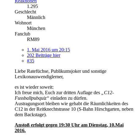
Reaktionen
1.295
Geschlecht
Männlich
Wohnort
München
Fanclub
RM89
1. Mai 2016 um 20:15
202 Beiträge hier
#35
Liebe Ratefüchse, Publikumsjoker und sonstige
Lexikonauswendiglerner,
es ist wieder soweit:
Ich freue mich, Euch zur dritten Auflage des
„C12-
Fussballpubquiz“
einladen zu dürfen.
Austragungsort bleiben wie gehabt die Räumlichkeiten des
C12 in der Reitknechtstrasse 10 (S-Bahn Hirschgarten, neben
dem Backstage).
Anstoß erfolgt gegen 19:30 Uhr am Dienstag, 10.Mai
2016.