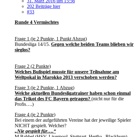
31. März 2016 um 15:56
202 Beiträge hier
#33
Runde 4 Vermischtes
Frage 1 (je 2 Punkte, 1 Punkt Abzug)
Bundesliga 14/15.
Gegen welche beiden Teams blieben wir
sieglos?
Frage 2 (2 Punkte)
Welches Bulispiel musste für unsere Teilnahme am
Weltpokal in Marokko 2013 verschoben werden?
Frage 3 (je 2 Punkte, 1 Abzug)
Welche aktuellen Bundesligatrainer haben schon einmal
das Trikot des FC Bayern getragen?
(nicht nur für die
Profis….)
Frage 4 (je 2 Punkte)
Bei einem der aufgeführten Vereine hat der jeweilige Spieler
NICHT gespielt. Welcher?
„Nie gespielt für….“
M.Babbel (HSV, Liverpool, Stuttgart, Hertha , Blackburn)