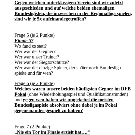
Gegen welchen unterklassigen Verein sind wir zuletzt
ausgeschieden und auf welche beiden ehemaligen
Bundesligisten, die inzwischen in der Regionalliga spielen,
sind wir je 5x aufeinandegetroffen?
Frage 5 (je 2 Punkte)
Finale 57
Wo fand es statt?
Wer war der Gegner?
Wer war unser Trainer?
Wer war der Siegtorschütze?
Wer war der einzige Spieler, der später noch Bundesliga
spielte und für wen?
Frage 6 (je 2 Punkte)
Welches waren unsere beiden häufigsten Gegner im DFB
Pokal
(ohne Wiederholungsspiel und Qualifikationsrunden)
und
gegen wen haben wir umgekehrt die meisten
Bundesligaspiele absolviert ohne dabei je im Pokal
gegeneinander gespielt zu haben?
Frage 7 (2 Punkte)
„Nie ein Tor im Finale erzielt hat….“