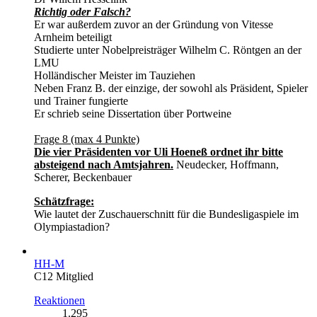
Richtig oder Falsch?
Er war außerdem zuvor an der Gründung von Vitesse
Arnheim beteiligt
Studierte unter Nobelpreisträger Wilhelm C. Röntgen an der
LMU
Holländischer Meister im Tauziehen
Neben Franz B. der einzige, der sowohl als Präsident, Spieler
und Trainer fungierte
Er schrieb seine Dissertation über Portweine
Frage 8 (max 4 Punkte)
Die vier Präsidenten vor Uli Hoeneß ordnet ihr bitte
absteigend nach Amtsjahren.
Neudecker, Hoffmann,
Scherer, Beckenbauer
Schätzfrage:
Wie lautet der Zuschauerschnitt für die Bundesligaspiele im
Olympiastadion?
HH-M
C12 Mitglied
Reaktionen
1.295