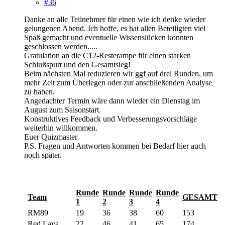
#36
Danke an alle Teilnehmer für einen wie ich denke wieder
gelungenen Abend. Ich hoffe, es hat allen Beteiligten viel
Spaß gemacht und eventuelle Wissenslücken konnten
geschlossen werden.....
Gratulation an die C12-Resterampe für einen starken
Schlußspurt und den Gesamtsieg!
Beim nächsten Mal reduzieren wir ggf auf drei Runden, um
mehr Zeit zum Überlegen oder zur anschließenden Analyse
zu haben.
Angedachter Termin wäre dann wieder ein Dienstag im
August zum Saisonstart.
Konstruktives Feedback und Verbesserungsvorschläge
weiterhin willkommen.
Euer Quizmaster
P.S. Fragen und Antworten kommen bei Bedarf hier auch
noch später.
Runde
Runde
Runde
Runde
Team
GESAMT
1
2
3
4
RM89
19
36
38
60
153
Red Lava
22
46
41
65
174