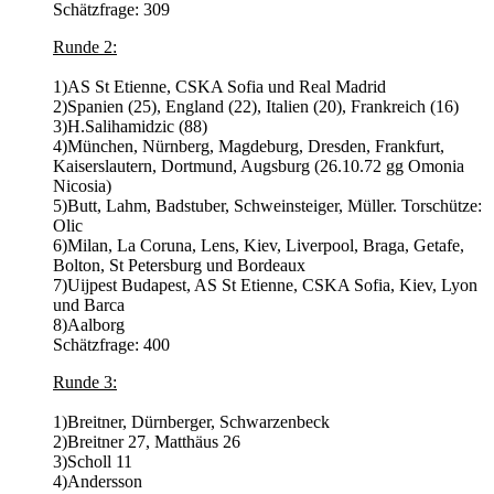
Schätzfrage: 309
Runde 2:
1)AS St Etienne, CSKA Sofia und Real Madrid
2)Spanien (25), England (22), Italien (20), Frankreich (16)
3)H.Salihamidzic (88)
4)München, Nürnberg, Magdeburg, Dresden, Frankfurt,
Kaiserslautern, Dortmund, Augsburg (26.10.72 gg Omonia
Nicosia)
5)Butt, Lahm, Badstuber, Schweinsteiger, Müller. Torschütze:
Olic
6)Milan, La Coruna, Lens, Kiev, Liverpool, Braga, Getafe,
Bolton, St Petersburg und Bordeaux
7)Uijpest Budapest, AS St Etienne, CSKA Sofia, Kiev, Lyon
und Barca
8)Aalborg
Schätzfrage: 400
Runde 3:
1)Breitner, Dürnberger, Schwarzenbeck
2)Breitner 27, Matthäus 26
3)Scholl 11
4)Andersson