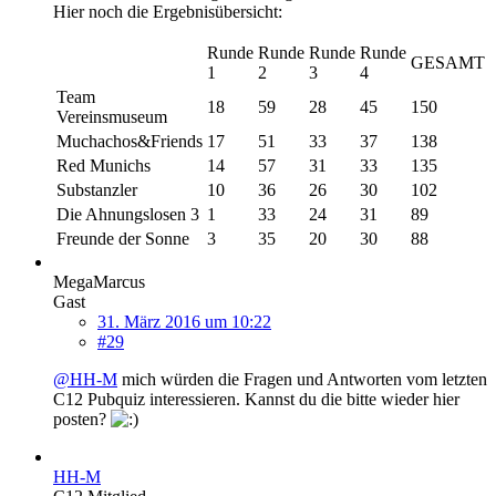
Hier noch die Ergebnisübersicht:
Runde
Runde
Runde
Runde
GESAMT
1
2
3
4
Team
18
59
28
45
150
Vereinsmuseum
Muchachos&Friends
17
51
33
37
138
Red Munichs
14
57
31
33
135
Substanzler
10
36
26
30
102
Die Ahnungslosen 3
1
33
24
31
89
Freunde der Sonne
3
35
20
30
88
MegaMarcus
Gast
31. März 2016 um 10:22
#29
@HH-M
mich würden die Fragen und Antworten vom letzten
C12 Pubquiz interessieren. Kannst du die bitte wieder hier
posten?
HH-M