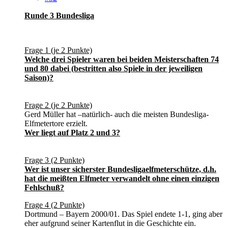
Runde 3 Bundesliga
Frage 1 (je 2 Punkte)
Welche drei Spieler waren bei beiden Meisterschaften 74
und 80 dabei (bestritten also Spiele in der jeweiligen
Saison)?
Frage 2 (je 2 Punkte)
Gerd Müller hat –natürlich- auch die meisten Bundesliga-
Elfmetertore erzielt.
Wer liegt auf Platz 2 und 3?
Frage 3 (2 Punkte)
Wer ist unser sicherster Bundesligaelfmeterschütze, d.h.
hat die meißten Elfmeter verwandelt ohne einen einzigen
Fehlschuß?
Frage 4 (2 Punkte)
Dortmund – Bayern 2000/01. Das Spiel endete 1-1, ging aber
eher aufgrund seiner Kartenflut in die Geschichte ein.