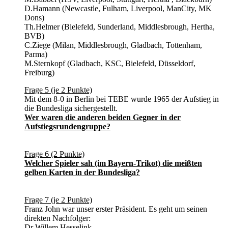
D.Hamann (Newcastle, Fulham, Liverpool, ManCity, MK
Dons)
Th.Helmer (Bielefeld, Sunderland, Middlesbrough, Hertha,
BVB)
C.Ziege (Milan, Middlesbrough, Gladbach, Tottenham,
Parma)
M.Sternkopf (Gladbach, KSC, Bielefeld, Düsseldorf,
Freiburg)
Frage 5 (je 2 Punkte)
Mit dem 8-0 in Berlin bei TEBE wurde 1965 der Aufstieg in
die Bundesliga sichergestellt.
Wer waren die anderen beiden Gegner in der
Aufstiegsrundengruppe?
Frage 6 (2 Punkte)
Welcher Spieler sah (im Bayern-Trikot) die meißten
gelben Karten in der Bundesliga?
Frage 7 (je 2 Punkte)
Franz John war unser erster Präsident. Es geht um seinen
direkten Nachfolger:
Dr Willem Hesselink