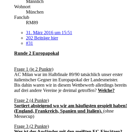
Männlich
Wohnort
München
Fanclub
RM89
31. März 2016 um 15:51
202 Beiträge hier
#31
Runde 2 Europapokal
Frage 1 (je 2 Punkte)
AC Milan war im Halbfinale 89/90 tatsächlich unser erster
italienischer Gegner im Europapokal der Landesmeister.
Bis dahin waren wir in diesem Wettbewerb allerdings bereits
auf drei andere Vereine je dreimal getroffen?
Welche?
Frage 2 (4 Punkte)
Sortiert absteigend wo wir am häufigsten gespielt haben!
(England, Frankreich, Spanien und Italien).
(ohne
Messecup)
Frage 3 (2 Punkte)
Wer ist der Ausländer mit den meißten EC Einsätzen?