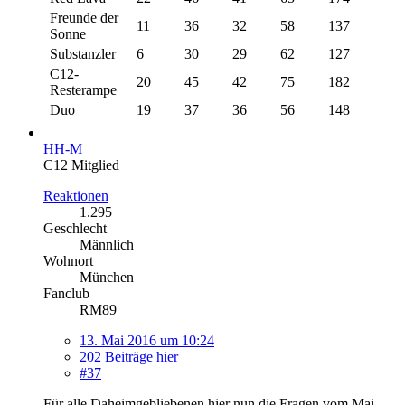
Freunde der
11
36
32
58
137
Sonne
Substanzler
6
30
29
62
127
C12-
20
45
42
75
182
Resterampe
Duo
19
37
36
56
148
HH-M
C12 Mitglied
Reaktionen
1.295
Geschlecht
Männlich
Wohnort
München
Fanclub
RM89
13. Mai 2016 um 10:24
202 Beiträge hier
#37
Für alle Daheimgebliebenen hier nun die Fragen vom Mai