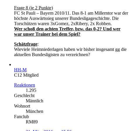
Frage 8 (je 2 Punkte)
FC St Pauli – Bayern 2010/11. Das 8-1 am Millerntor war der
höchste Auswärtssieg unserer Bundesligageschichte. Die
Torschützen waren 3xGomez, 2xRibery, 2x Robben.
Wer schoß den achten Treffer, bzw. das 0-2? Und wer
war unser Trainer bei dem Spiel?
Schätzfrage
:
Wieviele Heimniederlagen haben wir bisher insgesamt gg die
aktuellen Bundesligisten zu verzeichnen?
HH-M
C12 Mitglied
Reaktionen
1.295
Geschlecht
Männlich
Wohnort
München
Fanclub
RM89