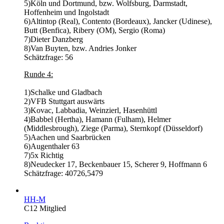
5)Köln und Dortmund, bzw. Wolfsburg, Darmstadt,
Hoffenheim und Ingolstadt
6)Altintop (Real), Contento (Bordeaux), Jancker (Udinese),
Butt (Benfica), Ribery (OM), Sergio (Roma)
7)Dieter Danzberg
8)Van Buyten, bzw. Andries Jonker
Schätzfrage: 56
Runde 4:
1)Schalke und Gladbach
2)VFB Stuttgart auswärts
3)Kovac, Labbadia, Weinzierl, Hasenhüttl
4)Babbel (Hertha), Hamann (Fulham), Helmer
(Middlesbrough), Ziege (Parma), Sternkopf (Düsseldorf)
5)Aachen und Saarbrücken
6)Augenthaler 63
7)5x Richtig
8)Neudecker 17, Beckenbauer 15, Scherer 9, Hoffmann 6
Schätzfrage: 40726,5479
HH-M
C12 Mitglied